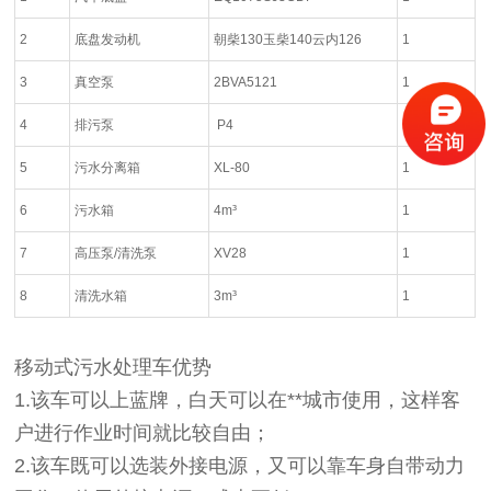
2
底盘发动机
朝柴130玉柴140云内126
1
3
真空泵
2BVA5121
1
4
排污泵
P4
1
5
污水分离箱
XL-80
1
6
污水箱
4m³
1
7
高压泵/清洗泵
XV28
1
8
清洗水箱
3m³
1
移动式污水处理车优势
1.该车可以上蓝牌，白天可以在**城市使用，这样客
户进行作业时间就比较自由；
2.该车既可以选装外接电源，又可以靠车身自带动力