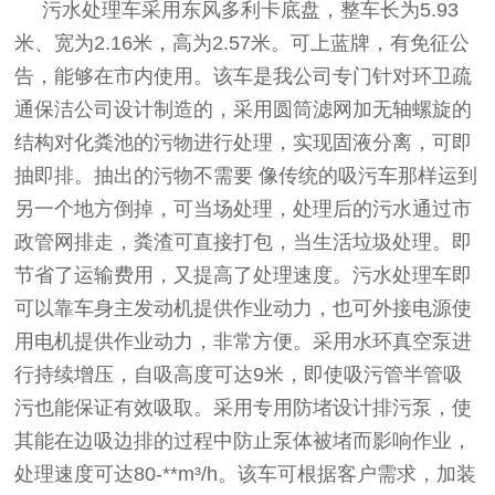
污水处理车采用东风多利卡底盘，整车长为5.93
米、宽为2.16米，高为2.57米。可上蓝牌，有免征公
告，能够在市内使用。该车是我公司专门针对环卫疏
通保洁公司设计制造的，采用圆筒滤网加无轴螺旋的
结构对化粪池的污物进行处理，实现固液分离，可即
抽即排。抽出的污物不需要 像传统的吸污车那样运到
另一个地方倒掉，可当场处理，处理后的污水通过市
政管网排走，粪渣可直接打包，当生活垃圾处理。即
节省了运输费用，又提高了处理速度。污水处理车即
可以靠车身主发动机提供作业动力，也可外接电源使
用电机提供作业动力，非常方便。采用水环真空泵进
行持续增压，自吸高度可达9米，即使吸污管半管吸
污也能保证有效吸取。采用专用防堵设计排污泵，使
其能在边吸边排的过程中防止泵体被堵而影响作业，
处理速度可达80-**m³/h。该车可根据客户需求，加装