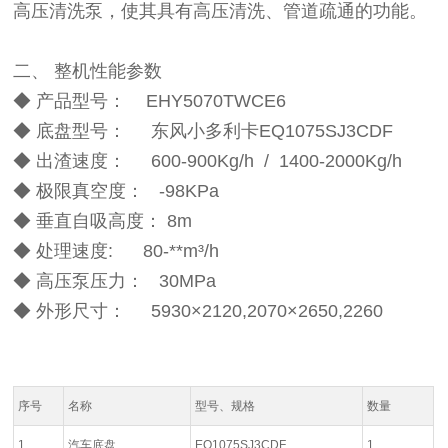
高压清洗泵，使其具有高压清洗、管道疏通的功能。
二、 整机性能参数
◆ 产品型号： EHY5070TWCE6
◆ 底盘型号： 东风小多利卡EQ1075SJ3CDF
◆ 出渣速度： 600-900Kg/h / 1400-2000Kg/h
◆ 极限真空度： -98KPa
◆ 垂直自吸高度： 8m
◆ 处理速度: 80-**m³/h
◆ 高压泵压力： 30MPa
◆ 外形尺寸： 5930×2120,2070×2650,2260
序号
名称
型号、规格
数量
1
汽车底盘
EQ1075SJ3CDF
1